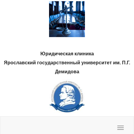
Юридическая клиника
Ярославский государственный университет им. П.Г.
Демидова
Нас спрашивают, мы отвечаем
Полезные ресурсы
Методические материалы
Наши фото
Toggle
navigat