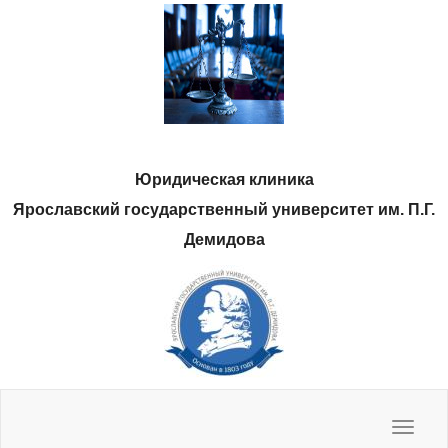
Юридическая клиника
Ярославский государственный университет им. П.Г.
Демидова
Нас спрашивают, мы отвечаем
Полезные ресурсы
Методические материалы
Наши фото
Toggle
navigat