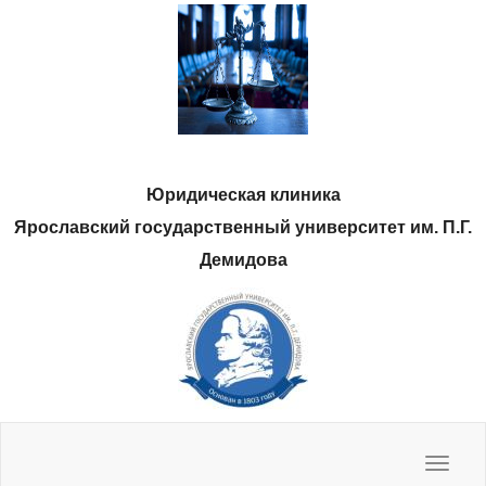
Юридическая клиника
Ярославский государственный университет им. П.Г.
Демидова
Нас спрашивают, мы отвечаем
Полезные ресурсы
Методические материалы
Наши фото
Toggle
navigat