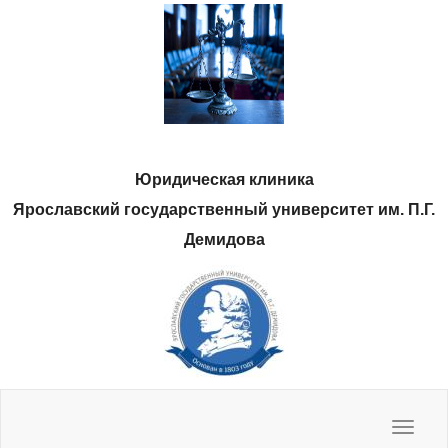
Юридическая клиника
Ярославский государственный университет им. П.Г.
Демидова
Нас спрашивают, мы отвечаем
Полезные ресурсы
Методические материалы
Наши фото
Toggle
navigat