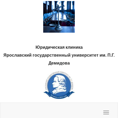
Юридическая клиника
Ярославский государственный университет им. П.Г.
Демидова
Нас спрашивают, мы отвечаем
Полезные ресурсы
Методические материалы
Наши фото
Toggle
navigat