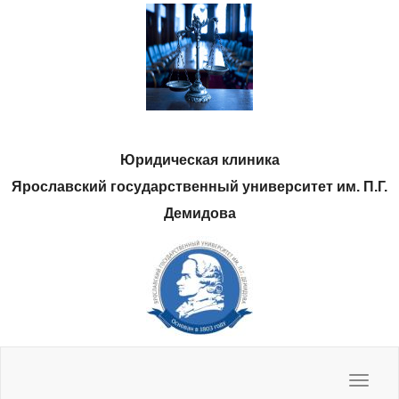
Юридическая клиника
Ярославский государственный университет им. П.Г.
Демидова
Нас спрашивают, мы отвечаем
Полезные ресурсы
Методические материалы
Наши фото
Toggle
navigat