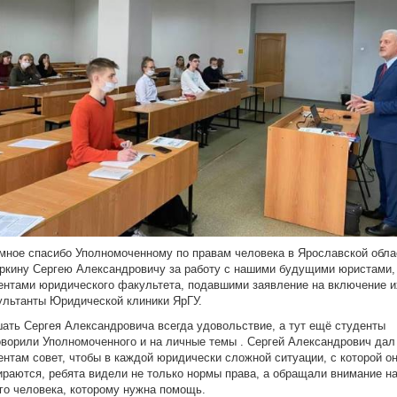
мное спасибо Уполномоченному по правам человека в Ярославской обла
ркину Сергею Александровичу за работу с нашими будущими юристами,
ентами юридического факультета, подавшими заявление на включение и
ультанты Юридической клиники ЯрГУ.
ать Сергея Александровича всегда удовольствие, а тут ещё студенты
оворили Уполномоченного и на личные темы . Сергей Александрович дал
ентам совет, чтобы в каждой юридически сложной ситуации, с которой о
ираются, ребята видели не только нормы права, а обращали внимание н
го человека, которому нужна помощь.