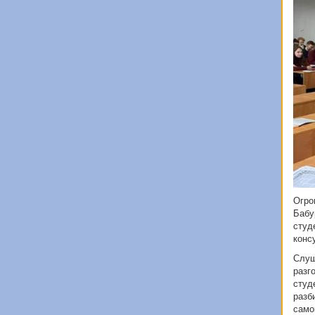
Огро
Бабу
студ
конс
Слуш
разг
студ
разб
само