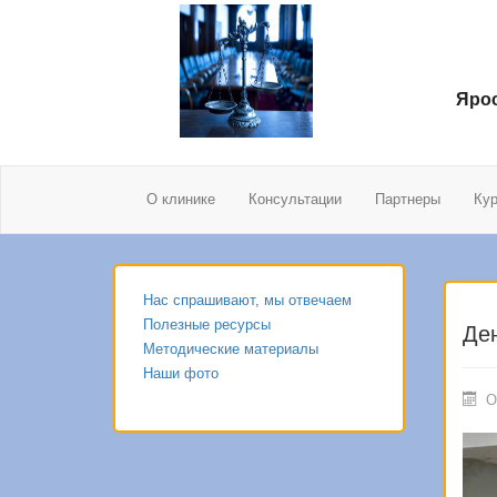
Ярос
О клинике
Консультации
Партнеры
Ку
Нас спрашивают, мы отвечаем
Полезные ресурсы
Де
Методические материалы
Наши фото
О