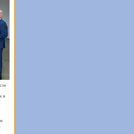
сти
х в
ни
а