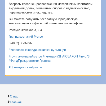
Вопросы касались распоряжения материнским капиталом,
выделения долей, жилищных споров с недвижимостью,
перепланировки и наследства.
Вы можете получить бесплатную юридическую
консультацию в офисе либо позвонив по телефону
Республиканская 3, к.4
Группа компаний Метро
8(4852) 33-32-96
#бесплатныеюридическиеконсультации
#группакомпанийметро
#гкметро
#ЗНАЮЗАКОН
#inko76
#ФондПрезидентскихГрантов
#ПрезидентскиеГранты
.
О нас
Главная